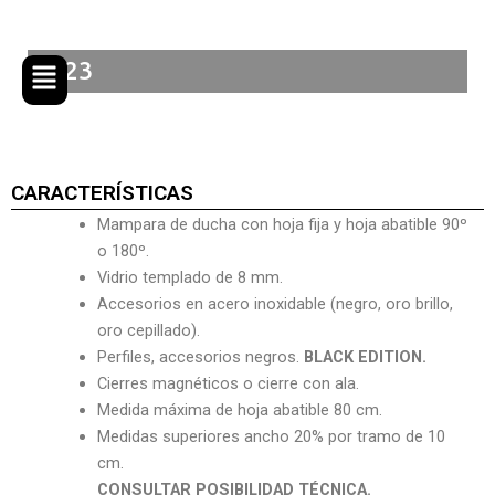
Ir
al
contenido
I-123
CARACTERÍSTICAS
Mampara de ducha con hoja fija y hoja abatible 90º
o 180º.
Vidrio templado de 8 mm.
Accesorios en acero inoxidable (negro, oro brillo,
oro cepillado).
Perfiles, accesorios negros.
BLACK EDITION.
Cierres magnéticos o cierre con ala.
Medida máxima de hoja abatible 80 cm.
Medidas superiores ancho 20% por tramo de 10
cm.
CONSULTAR POSIBILIDAD TÉCNICA.