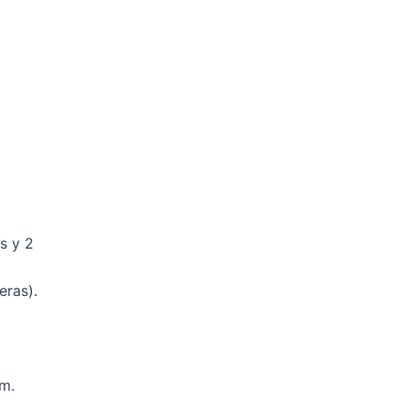
s y 2
eras).
m.